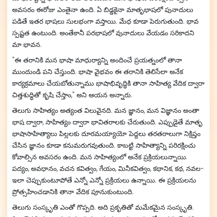
అవసరం ఈరోజు ఎంతైనా ఉంది. ఏ బిడ్డకైనా మాతృభాషలో పునాదులు
పడితే ఇతర భాషలు సులభంగా వస్తాయి. మేధ కూడా పెరుగుతుంది. భావ
స్పష్టత ఉంటుంది. అంతేకానీ పరభాషలో వునాదులు వేయడం సరికాదని
మా భావన.
"ఈ తరానికి మన భాషా మాధుర్యాన్ని అందించే ప్రయత్నంలో తానా
ముందుండి పని చేస్తుంది. భాషా వైభవం ఈ తరానికి తెలిసేలా అనేక
కార్యక్రమాలు చేయబోతున్నాము భాషాభివృద్ధికి తానా సాహిత్య వేదిక ద్వారా
చిత్తశుద్ధితో కృషి చేస్తాం," అని ఆయన అన్నారు.
తెలుగు సాహిత్యం అత్యంత విలువైనది. మన జ్ఞానం, మన విజ్ఞానం అంతా
భాష ద్వారా, సాహిత్యం ద్వారా భావితరాలకు చేరుతుంది. ఎప్పుడైతే మాతృ
భాషాసాహిత్యాలు పిల్లలకు దూరమయ్యాయో పెద్దలు తరతరాలుగా నిక్షిప్తం
చేసిన జ్ఞానం కూడా కనుమరుగవుతుంది. కాబట్టి సాహిత్యాన్ని పరిరక్షించు
కోవాల్సిన అవసరం ఉంది. మన సాహిత్యంలో అనేక ప్రక్రియలున్నాయి.
పద్యం, అవధానం, వచన కవిత్వం, గేయం, మినీకవిత్వం, కథానిక, కథ, నవల-
ఇలా చెప్పుకుంటూపోతే ఎన్నో ఎన్నో ప్రక్రియలు ఉన్నాయి. ఈ ప్రక్రియలను
ప్రోత్సహించడానికి తానా వేదిక పూనుకుంటుంది.
తెలుగు సంస్కృతి ఎంతో గొప్పది. అది ప్రకృతితో మమేకమైన సంస్కృతి.