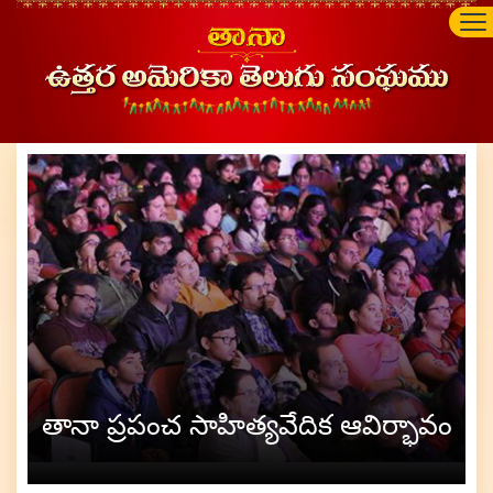
తానా ప్రపంచ సాహిత్యవేదిక ఆవిర్భావం