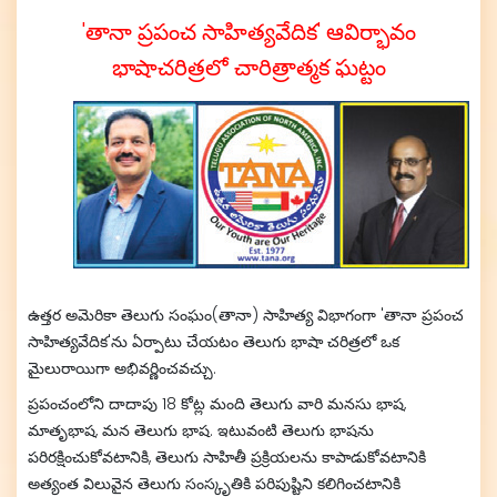
'తానా ప్రపంచ సాహిత్యవేదిక' ఆవిర్భావం
భాషాచరిత్రలో చారిత్రాత్మక ఘట్టం
ఉత్తర అమెరికా తెలుగు సంఘం(తానా) సాహిత్య విభాగంగా 'తానా ప్రపంచ
సాహిత్యవేదిక'ను ఏర్పాటు చేయటం తెలుగు భాషా చరిత్రలో ఒక
మైలురాయిగా అభివర్ణించవచ్చు.
ప్రపంచంలోని దాదాపు 18 కోట్ల మంది తెలుగు వారి మనసు భాష,
మాతృభాష, మన తెలుగు భాష. ఇటువంటి తెలుగు భాషను
పరిరక్షించుకోవటానికి, తెలుగు సాహితీ ప్రక్రియలను కాపాడుకోవటానికి
అత్యంత విలువైన తెలుగు సంస్కృతికి పరిపుష్టిని కలిగించటానికి