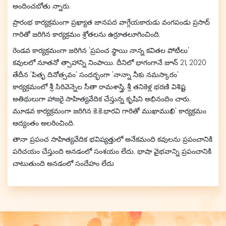
అందించబోతు న్నారు.
ప్రారంభ కార్యక్రమంగా ప్రఖ్యాత జానపద వాగ్గేయకారుడు వంగపండు ప్రసాద్
గారితో జరిగిన కార్యక్రమం శ్రోతలను ఉర్రూతలూగించింది.
రెండవ కార్యక్రమంగా జరిగిన 'ప్రపంచ స్థాయి నాన్న కవితల పోటీలు'
కవులలో నూతనో త్సాహాన్ని నింపాయి. దీనిలో భాగంగానే జూన్ 21, 2020
తేదీన 'పితృ దినోత్సవం' సందర్భంగా 'నాన్నా నీకు నమస్కారం'
కార్యక్రమంలో శ్రీ సిరివెన్నెల సీతా రామశాస్త్రి, శ్రీ తనికెళ్ల భరణి విశిష్ట
అతిథులుగా హాజరై సాహిత్యవేదిక చేస్తున్న కృషిని అభినందిం చారు.
మూడవ కార్యక్రమంగా జరిగిన కె.కె.భారవి గారితో ముఖాముఖి' కార్యక్రమం
ఆద్యంతం అలరించింది.
తానా ప్రపంచ సాహిత్యవేదిక భవిష్యత్తులో అనేకమంది కవులను ప్రపంచానికి
పరిచయం చేస్తుంది అనడంలో సంశయం లేదు. భాషా వైభవాన్ని ప్రపంచానికి
చాటుతుంది అనడంలో సందేహం లేదు