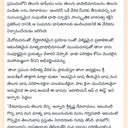
ప్రపంచంలోని తెలుగు భాషీయు లను, తెలుగు భాషాభిమానులను, తెలుగు
పండితు లను, కళాకారులు- అందరినీ ఒకే వేదిక మీదకు తీసుకువచ్చి ఒక
సుసంపన్నమైన సంఘటిత భాషా స్ఫూర్తిని, సాంస్కృతిక వారసత్వ శక్తిని
ప్రకటించ దానికి, ఆ సంపదను భావితరాలకు అందించడానికి ఈ వేదికను
ఏర్పాటుచేయడం జరిగింది.
మేదోమదనంతో, దీర్ఘకాలికమైన ప్రయోజ సంతో, విశిష్టమైన ప్రణాళికలతో,
ఆకుంరితమైన మాతృభాషాభిమానంతో, ముందుచూపుతో తానా వారు
సంపూర్ణమైన ప్రయత్నం చేశారని చెప్పాలి. భాషా పరిరక్షణ కోసం మొదలైన
మహాయజ్ఞంగా దీనిని అభివర్ణించవచ్చు.
'తానా ప్రపంచ సాహిత్య వేదిక'ను ప్రారంభిస్తూ తానా అధ్యక్షులు శ్రీ
జయశేఖర్ తాళ్లూరి మాట్లా డుతూ, "అందమైన భాష, తీయనైన భాష, మన
తెలుగు భాష, పరిపాలనకైనా, పలుకుబడికైనా, పాట కైనా, మంచిమాటకైనా
అనువైనది ఈ భాష అందుకే ఈ భాషను 'ఇటాలియన్ ఆఫ్ ద ఈస్ట్' అని
అన్నారు. పెద్దలు.
"దేశభాషలందు తెలుగు లెస్స' అన్నారు శ్రీకృష్ణ దేవరాయలు. ఇటువంటి
గొప్ప భాష మన మాతృ భాష అయినందుకు మనం గర్వపడాలి. అటువంటి
గొప్పదైన తెలుగుభాష ప్రస్తుతం నిరాదరణకు గురవు తోంది. భాషలోని
మాధుర్యాన్ని భావితరాలకు తెలియజేసి మన భాషను పరిరక్షించాల్సిన