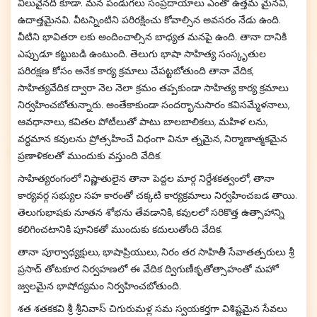
విలువైనది కూడా. మన పండుగలు సంప్రదాయాలు ఎంతో ఉత్తమ మైనవి,
ఉదాత్తమైనవి. వీటన్నింటిని పరిరక్షించు కోవాల్సిన అవసరం నేడు ఉంది.
వీటిని భావితరా లకు అందించాల్సిన బాధ్యత మనపై ఉంది. తానా దానికి
ఎప్పుడూ కట్టుబడి ఉంటుంది. తెలుగు భాషా సాహిత్య సంస్కృతుల
పరిరక్షణ కోసం అనేక కార్య క్రమాలు చేపట్టబోతుంది తానా వేదిక,
సాహిత్యవేదిక ద్వారా నెల నెలా క్రమం తప్పకుండా సాహిత్య కార్య క్రమాలు
నిర్వహించబోతున్నారు. అంతేకాకుండా సందర్భానుసారం కవిసమ్మేళనాలు,
ఆవధానాలు, కవితల పోటీలుతో పాటు బాలబాలికలు, మహిళ లను,
వర్ధమాన కవులను ప్రోత్సహించే విధంగా వినూ త్నమైన, నిర్మాణాత్మకమైన
ప్రణాళికలతో ముందుకు వస్తుంది వేదిక.
సాహిత్యరంగంలో నిష్ణాతులైన తానా పెద్దల మార్గ నిర్దేశకత్వంలో, తానా
కార్యవర్గ సభ్యుల సహ కారంతో చక్కటి కార్యక్రమాలు నిర్వహించబడ తాయి.
తెలుగుభాషకు నూతన శోభను తేవడానికి, కవులలో సరికొత్త ఉత్సాహాన్ని
కలిగించటానికి పూనికతో ముందుకు కదులుతోంది వేదిక.
తానా పూర్వాధ్యక్షులు, భాషాప్రియులు, నిరం తర సాహితీ సేవాతత్పరులు శ్రీ
ప్రసాద్ తోటకూర నిర్వహణలో ఈ వేదిక ద్విగుణీకృతోత్సాహంతో మహో
జ్వలమైన భాషోద్యమం నిర్వహించబోతుంది.
శత శతకకవి శ్రీ శ్రీనివాస్ చిగురుమళ్ల సమ స్వయకర్తగా విశిష్టమైన సేవలు