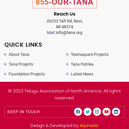
855-OUR-TANA
Reach Us
26233 Taft Rd, Novi,
MI 48374
Mail:
info@tana.org
QUICK LINKS
About Tana
Teamsquare Projects
Tana Projects
Tana Patrika
Foundation Projects
Latest News
© 2023 Telugu Association of North America. All rights
reserved.
KEEP IN TOUCH
Design & Developed by
Arjunweb