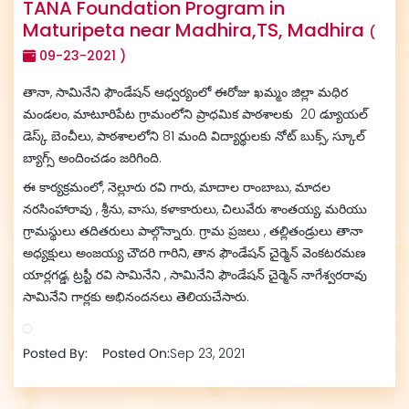
TANA Foundation Program in
Maturipeta near Madhira,TS, Madhira
(
09-23-2021 )
తానా, సామినేని ఫౌండేషన్ ఆధ్వర్యంలో ఈరోజు ఖమ్మం జిల్లా మధిర
మండలం, మాటూరిపేట గ్రామంలోని ప్రాధమిక పాఠశాలకు 20 డ్యూయల్
డెస్క్ బెంచీలు, పాఠశాలలోని 81 మంది విద్యార్థులకు నోట్ బుక్స్, స్కూల్
బ్యాగ్స్ అందించడం జరిగింది.
ఈ కార్యక్రమంలో, నెల్లూరు రవి గారు, మాదాల రాంబాబు, మాదల
నరసింహారావు , శ్రీను, వాసు, కళాకారులు, చిలువేరు శాంతయ్య, మరియు
గ్రామస్థులు తదితరులు పాల్గొన్నారు. గ్రామ ప్రజలు , తల్లితండ్రులు తానా
అధ్యక్షులు అంజయ్య చౌదరి గారిని, తాన ఫౌండేషన్ చైర్మెన్ వెంకటరమణ
యార్లగడ్డ, ట్రస్టీ రవి సామినేని , సామినేని ఫౌండేషన్ చైర్మెన్ నాగేశ్వరరావు
సామినేని గార్లకు అభినందనలు తెలియచేసారు.
Posted By:
Posted On:
Sep 23, 2021